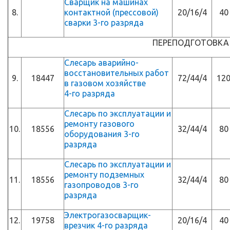
Сварщик на машинах
8.
контактной (прессовой)
20/16/4
40
сварки 3-го разряда
ПЕРЕПОДГОТОВКА
Слесарь аварийно-
восстановительных работ
9.
18447
72/44/4
12
в газовом хозяйстве
4-го разряда
Слесарь по эксплуатации и
ремонту газового
10.
18556
32/44/4
80
оборудования 3-го
разряда
Слесарь по эксплуатации и
ремонту подземных
11.
18556
32/44/4
80
газопроводов 3-го
разряда
Электрогазосварщик-
12.
19758
20/16/4
40
врезчик 4-го разряда