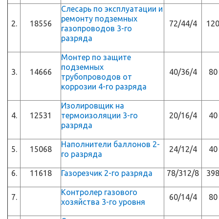
Слесарь по эксплуатации и
ремонту подземных
2.
18556
72/44/4
12
газопроводов 3-го
разряда
Монтер по защите
подземных
3.
14666
40/36/4
80
трубопроводов от
коррозии 4-го разряда
Изолировщик на
4.
12531
термоизоляции 3-го
20/16/4
40
разряда
Наполнители баллонов 2-
5.
15068
24/12/4
40
го разряда
6.
11618
Газорезчик 2-го разряда
78/312/8
39
Контролер газового
7.
60/14/4
80
хозяйства 3-го уровня