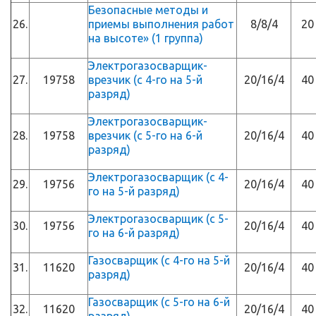
Безопасные методы и
26.
приемы выполнения работ
8/8/4
20
на высоте» (1 группа)
Электрогазосварщик-
27.
19758
врезчик (с 4-го на 5-й
20/16/4
40
разряд)
Электрогазосварщик-
28.
19758
врезчик (с 5-го на 6-й
20/16/4
40
разряд)
Электрогазосварщик (с 4-
29.
19756
20/16/4
40
го на 5-й разряд)
Электрогазосварщик (с 5-
30.
19756
20/16/4
40
го на 6-й разряд)
Газосварщик (с 4-го на 5-й
31.
11620
20/16/4
40
разряд)
Газосварщик (с 5-го на 6-й
32.
11620
20/16/4
40