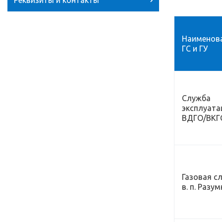
Реквизиты и контакты
Наименов
ГС и ГУ
Служба
эксплуата
ВДГО/ВКГ
Газовая с
в. п. Разу