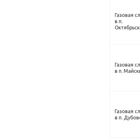
Газовая с
в п.
Октябрьск
Газовая с
в п. Майск
Газовая с
в п. Дуб