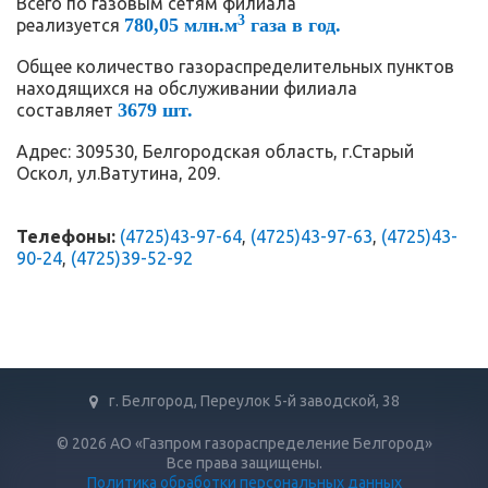
Всего по газовым сетям филиала
3
780,05 млн.м
газа в год.
реализуется
Общее количество газораспределительных пунктов
находящихся на обслуживании филиала
3679 шт.
составляет
Адрес: 309530, Белгородская область, г.Старый
Оскол, ул.Ватутина, 209.
Телефоны:
(4725)43-97-64
,
(4725)43-97-63
,
(4725)43-
90-24
,
(4725)39-52-92
г. Белгород, Переулок 5-й заводской, 38
© 2026 АО «Газпром газораспределение Белгород»
Все права защищены.
Политика обработки персональных данных