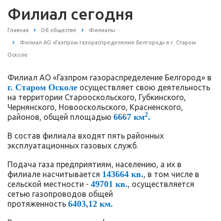
Филиал сегодня
Главная
Об обществе
Филиалы
Филиал АО «Газпром газораспределение Белгород» в г. Старом
Осколе
Филиал АО «Газпром газораспределение Белгород» в
г. Старом Осколе
осуществляет свою деятельность
на территории Старооскольского, Губкинского,
Чернянского, Новооскольского, Красненского,
2
6667 км
.
районов, общей площадью
В состав филиала входят пять районных
эксплуатационных газовых служб.
Подача газа предприятиям, населению, а их в
143664 кв.
филиале насчитывается
, в том числе в
49701 кв.
сельской местности -
, осуществляется
сетью газопроводов общей
6403,12 км.
протяженность