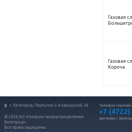
Газовая сл
Большетр
Газовая сл
Короча
г. Белгород, Переулок 5-й заводской, 38
Телефон горячей 
+7 (4722)
© 2026 АО «Газпром газораспределение
жителям г. Белго
Белгород»
Все права защищены.