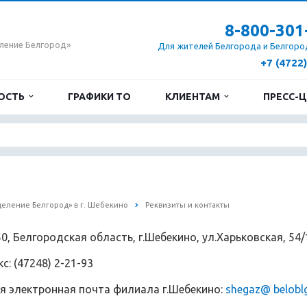
8-800-301
ление Белгород»
Для жителей Белгорода и Белгоро
+7 (4722
ОСТЬ
ГРАФИКИ ТО
КЛИЕНТАМ
ПРЕСС-
еление Белгород» в г. Шебекино
Реквизиты и контакты
0, Белгородская область, г.Шебекино, ул.Харьковская, 54/
: (47248) 2-21-93
 электронная почта филиала г.Шебекино:
shegaz@ beloblg