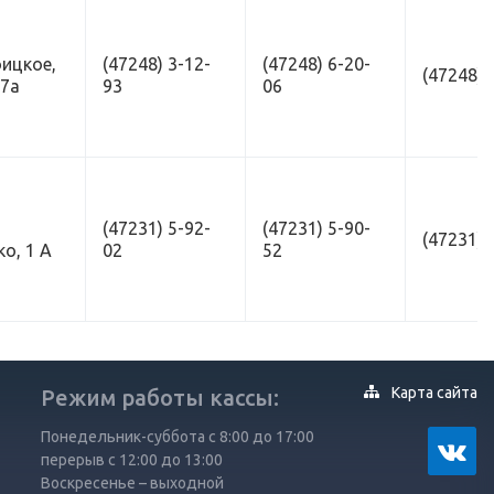
оицкое,
(47248) 3-12-
(47248) 6-20-
(47248) 
 7а
93
06
(47231) 5-92-
(47231) 5-90-
(47231) 
о, 1 А
02
52
Карта сайта
Режим работы кассы:
Понедельник-суббота с 8:00 до 17:00
перерыв с 12:00 до 13:00
Воскресенье – выходной