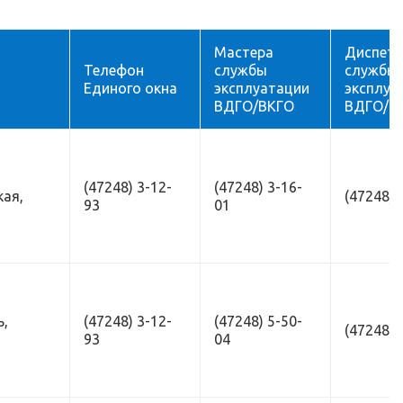
Мастера
Диспетч
Телефон
службы
службы
Единого окна
эксплуатации
эксплуа
ВДГО/ВКГО
ВДГО/В
(47248) 3-12-
(47248) 3-16-
кая,
(47248) 
93
01
ь,
(47248) 3-12-
(47248) 5-50-
(47248) 
93
04