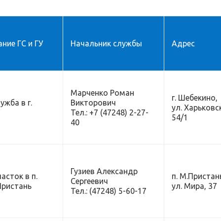
ние ГС и ГУ
Начальник службы
Адрес
Марченко Роман
г. Шебекино,
ужба в г.
Викторович
ул. Харьковс
Тел.: +7 (47248) 2-27-
54/1
40
Гузиев Александр
асток в п.
п. М.Пристан
Сергеевич
Пристань
ул. Мира, 37
Тел.: (47248) 5-60-17