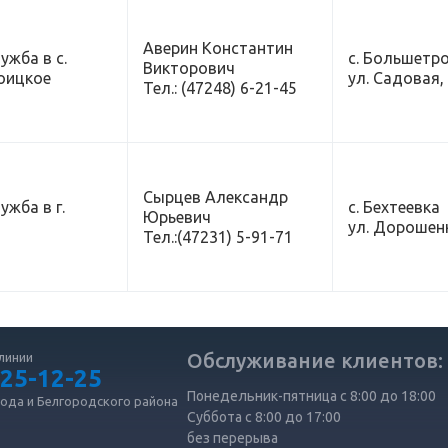
Аверин Константин
ужба в с.
с. Большетр
Викторович
оицкое
ул. Садовая,
Тел.: (47248) 6-21-45
Сырцев Александр
ужба в г.
с. Бехтеевка
Юрьевич
ул. Дорошенк
Тел.:(47231) 5-91-71
Обслуживание клиентов:
линии
 25-12-25
Понедельник-пятница с 8:00 до 18:00
рода и Белгородского района
Суббота с 8:00 до 17:00
без перерыва