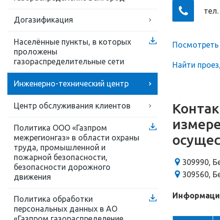
тел.
Догазификация
Населённые пункты, в которых
Посмотреть 
проложены
газораспределительные сети
Найти проез
Инженерно-технический центр
Контак
Центр обслуживания клиентов
измере
Политика ООО «Газпром
осущес
межрегионгаз» в области охраны
труда, промышленной и
пожарной безопасности,
309990, Бе
безопасности дорожного
309560, Бе
движения
Информация
Политика обработки
персональных данных в АО
«Газпром газораспределение