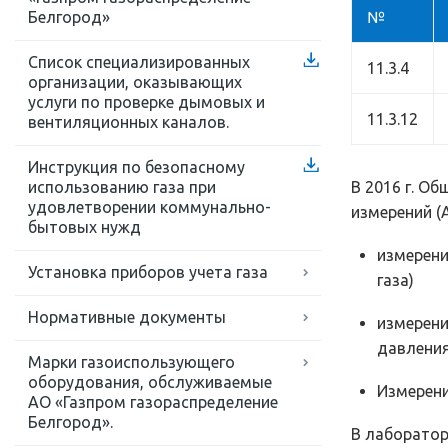
Белгород»
№
Список специализированных
11.3.4
организации, оказывающих
услуги по проверке дымовых и
11.3.12
вентиляционных каналов.
Инструкция по безопасному
использованию газа при
В 2016 г. О
удовлетворении коммунально-
измерений (
бытовых нужд
измерени
Установка приборов учета газа
газа)
Нормативные документы
измерени
давления
Марки газоиспользующего
оборудования, обслуживаемые
Измерени
АО «Газпром газораспределение
Белгород».
В лаборатор