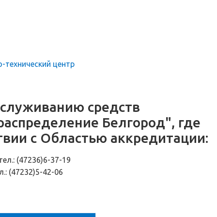
о-технический центр
бслуживанию средств
распределение Белгород", где
твии с Областью аккредитации:
тел.: (47236)6-37-19
л.: (47232)5-42-06