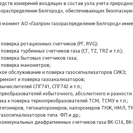
редств измерений входящих в состав узла учета природно
зораспределение Белгород», обеспечивающих безопасную 
 момент АО «Газпром газораспределение Белгород» име
 поверка ротационных счетчиков (РГ, RVG);
поверка турбинных счетчиков газа (СГ, TZ, TRZ и т.п.);
 поверка бытовых счетчиков газа;
 поверка манометров;
кое обслуживание и поверка газосигнализаторов СИКЗ;
ремонт и поверка газоанализаторов;
вычислителей СПГ741, СПГ742 и т.п.;
преобразователей избыточного, абсолютного и разности
ка к поверка термопреобразователей ТСМ, ТСМУ и т.п.;
тягомеров, тягонапоромеров, напоромеров ТНЖ, НМЛ, ТМП
газосигнализаторов типа ФП и др.;
коммунальных диафрагменных счетчиков газа BK-G16, BK-G2