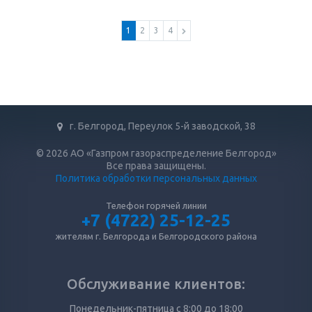
1
2
3
4
г. Белгород, Переулок 5-й заводской, 38
© 2026 АО «Газпром газораспределение Белгород»
Все права защищены.
Политика обработки персональных данных
Телефон горячей линии
+7 (4722) 25-12-25
жителям г. Белгорода и Белгородского района
Обслуживание клиентов:
Понедельник-пятница с 8:00 до 18:00