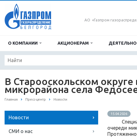
АО «Газпром газораспреде
О КОМПАНИИ
АКЦИОНЕРАМ
ДЕЯТЕЛЬН
В Старооскольском округе 
микрорайона села Федосе
Главная
Пресс-центр
Новости
15.04.2026
Новости
Специ
очереди мик
СМИ о нас
Протяженност