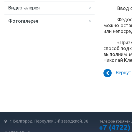
Видеогалерея
Ввод 
Федос
Фотогалерея
можно остав
или непосре
«Приз
способ подк
выполним м
Николай Кле
Вернут
г. Белгород, Переулок 5-й заводской, 38
Телефон горячей 
+7 (4722)